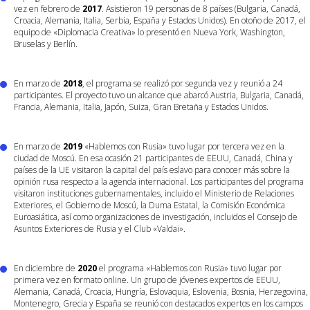
vez en febrero de
2017
. Asistieron 19 personas de 8 países (Bulgaria, Canadá,
Croacia, Alemania, Italia, Serbia, España y Estados Unidos). En otoño de 2017, el
equipo de «Diplomacia Creativa» lo presentó en Nueva York, Washington,
Bruselas y Berlín.
En marzo de
2018
, el programa se realizó por segunda vez y reunió a 24
participantes. El proyecto tuvo un alcance que abarcó Austria, Bulgaria, Canadá,
Francia, Alemania, Italia, Japón, Suiza, Gran Bretaña y Estados Unidos.
En marzo de
2019
«Hablemos con Rusia» tuvo lugar por tercera vez en la
ciudad de Moscú. En esa ocasión 21 participantes de EEUU, Canadá, China y
países de la UE visitaron la capital del país eslavo para conocer más sobre la
opinión rusa respecto a la agenda internacional. Los participantes del programa
visitaron instituciones gubernamentales, incluido el Ministerio de Relaciones
Exteriores, el Gobierno de Moscú, la Duma Estatal, la Comisión Económica
Euroasiática, así como organizaciones de investigación, incluidos el Consejo de
Asuntos Exteriores de Rusia y el Club «Valdai».
En diciembre de
2020
el programa «Hablemos con Rusia» tuvo lugar por
primera vez en formato online. Un grupo de jóvenes expertos de EEUU,
Alemania, Canadá, Croacia, Hungría, Eslovaquia, Eslovenia, Bosnia, Herzegovina,
Montenegro, Grecia y España se reunió con destacados expertos en los campos