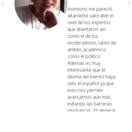
Asimismo me pareció
altamente valorable el
nivel de los expertos
que disertaron así
como el de los
moderadores, tanto de
ámbito académico
como el político.
Además es muy
interesante que el
idioma del evento haya
sido el español ya que
esto nos permite
acercarnos aún más
evitando las barreras
idiomaticas. En general
el curso me pareció
excelente y ojalá haya
otras oportunidades