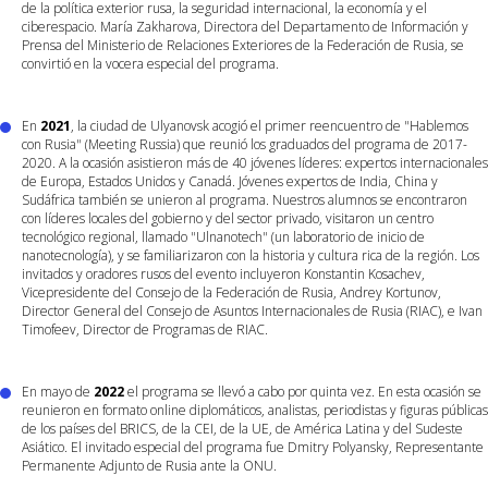
de la política exterior rusa, la seguridad internacional, la economía y el
ciberespacio. María Zakharova, Directora del Departamento de Información y
Prensa del Ministerio de Relaciones Exteriores de la Federación de Rusia, se
convirtió en la vocera especial del programa.
En
2021
, la ciudad de Ulyanovsk acogió el primer reencuentro de "Hablemos
con Rusia" (Meeting Russia) que reunió los graduados del programa de 2017-
2020. A la ocasión asistieron más de 40 jóvenes líderes: expertos internacionales
de Europa, Estados Unidos y Canadá. Jóvenes expertos de India, China y
Sudáfrica también se unieron al programa. Nuestros alumnos se encontraron
con líderes locales del gobierno y del sector privado, visitaron un centro
tecnológico regional, llamado "Ulnanotech" (un laboratorio de inicio de
nanotecnología), y se familiarizaron con la historia y cultura rica de la región. Los
invitados y oradores rusos del evento incluyeron Konstantin Kosachev,
Vicepresidente del Consejo de la Federación de Rusia, Andrey Kortunov,
Director General del Consejo de Asuntos Internacionales de Rusia (RIAC), e Ivan
Timofeev, Director de Programas de RIAC.
En mayo de
2022
el programa se llevó a cabo por quinta vez. En esta ocasión se
reunieron en formato online diplomáticos, analistas, periodistas y figuras públicas
de los países del BRICS, de la CEI, de la UE, de América Latina y del Sudeste
Asiático. El invitado especial del programa fue Dmitry Polyansky, Representante
Permanente Adjunto de Rusia ante la ONU.